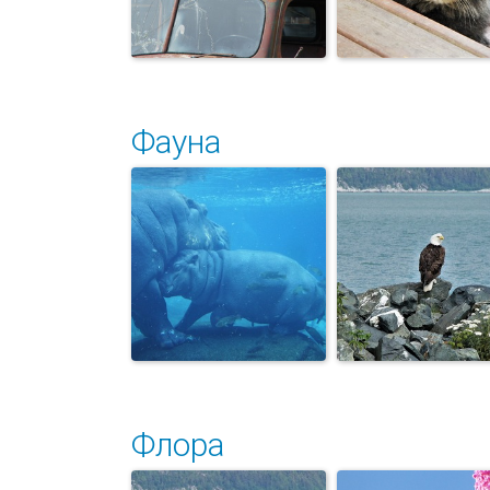
Фауна
Знакомый
Бездомный ко
персонаж
Флора