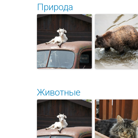
Природа
Neotropical
Голубая цапля
Rattlesnake
Животные
Знакомый
Бурый медве
персонаж