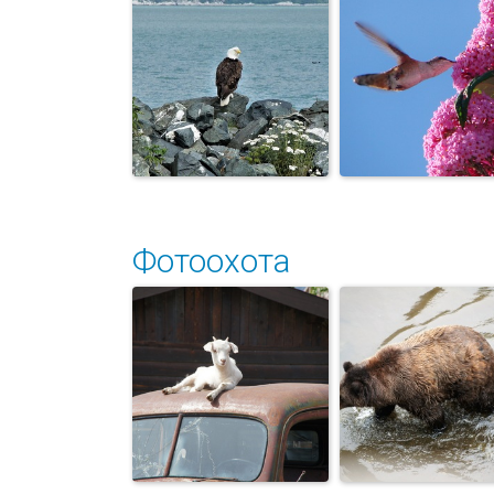
Белоголовы
Бегемоты
орел
Фотоохота
Белоголовый
Колибри
орел