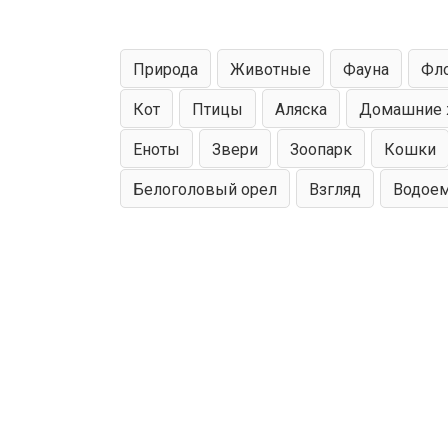
Природа
Животные
Фауна
Фл
Кот
Птицы
Аляска
Домашние 
Еноты
Звери
Зоопарк
Кошки
Знакомый
Бурый медве
персонаж
Белоголовый орел
Взгляд
Водое