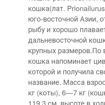
кошка(лат. Prionailuru
юго-восточной Азии, 
рыбу и хорошо плавае
дальневосточной кошке
крупных размеров.По 
кошка напоминает цивет
которой и получила св
название. Масса взрос
кг (коты), 6—7 кг (кош
119,3 см, высоте в хо