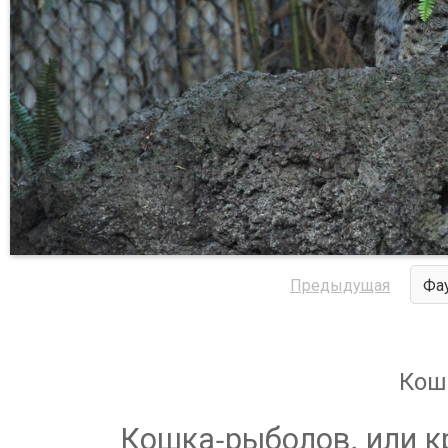
Предыдущая
Фа
Кош
Кошка-рыболов, или к