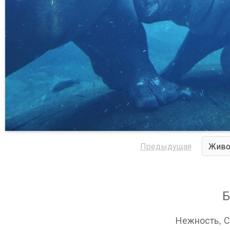
Предыдущая
Живо
Б
Нежность, С